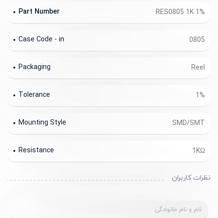
Part Number
RES0805 1K 1%
Case Code - in
0805
Packaging
Reel
Tolerance
1%
Mounting Style
SMD/SMT
Resistance
1KΩ
نظرات کاربران