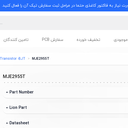
ت نیاز به فاکتور کاغذی حتما در مراحل ثبت سفارش تیک آن را فعال کنید.
موجودی
تخفیف خورده
سفارش PCB
تامین کنندگان
 Transistor -BJT
MJE2955T
MJE2955T
Part Number
Lion Part
Datasheet