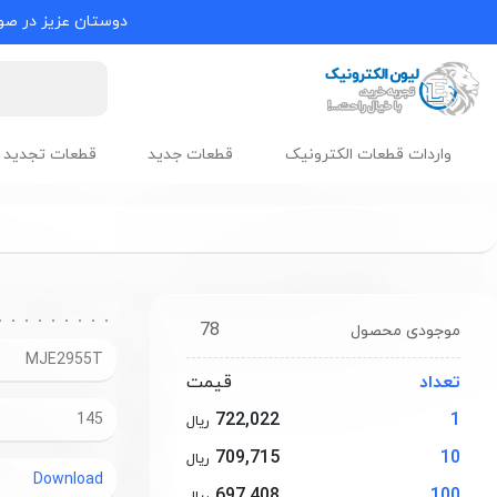
دوستان عزیز در صور
واردات قطعات الکترونیک
قطعات جدید
قطعات تجدید 
78
موجودی محصول
MJE2955T
تعداد
قیمت
722,022
1
145
ریال
709,715
10
ریال
Download
697,408
100