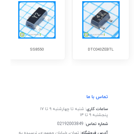
SS8550
DTC043ZEBTL
تماس با ما
ساعات کاری:
شنبه تا چهارشنبه ۹ تا ۱۷
پنجشنبه ۹ تا ۱۴
شماره تماس:
02192003849
آدرس فروشگاه:
تهران، خیابان جمهوری، نرسیده به