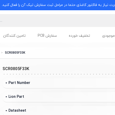
ت نیاز به فاکتور کاغذی حتما در مراحل ثبت سفارش تیک آن را فعال کنید.
موجودی
تخفیف خورده
سفارش PCB
تامین کنندگان
SCR0805F33K
SCR0805F33K
Part Number
Lion Part
Datasheet