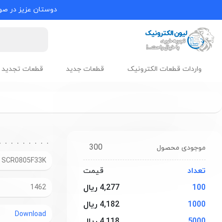
دوستان عزیز در صور
واردات قطعات الکترونیک
قطعات جدید
قطعات تجدید 
300
موجودی محصول
SCR0805F33K
تعداد
قیمت
100
4,277 ریال
1462
1000
4,182 ریال
Download
5000
4,118 ریال