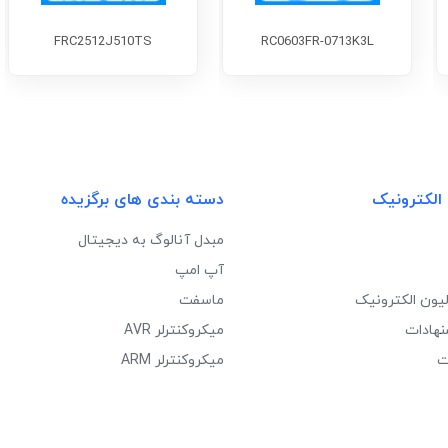
FRC2512J510TS
RC0603FR-0713K3L
 الکترونیک
دسته بندی های برگزیده
مبدل آنالوگ به دیجیتال
آپ امپ
لیون الکترونیک
ماسفت
نهادات
میکروکنترلر AVR
ت
میکروکنترلر ARM