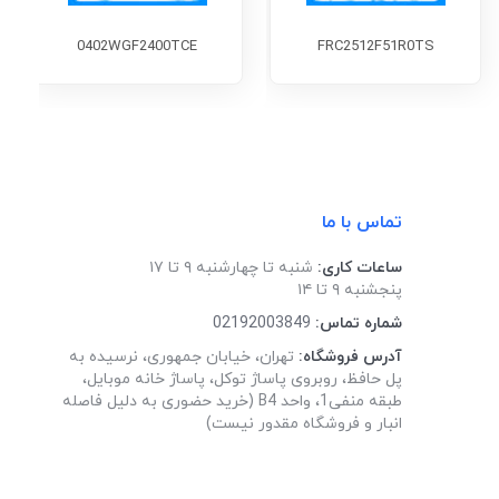
0402WGF2400TCE
FRC2512F51R0TS
تماس با ما
ساعات کاری:
شنبه تا چهارشنبه ۹ تا ۱۷
پنجشنبه ۹ تا ۱۴
شماره تماس:
02192003849
آدرس فروشگاه:
تهران، خیابان جمهوری، نرسیده به
پل حافظ، روبروی پاساژ توکل، پاساژ خانه موبایل،
طبقه منفی1، واحد B4 (خرید حضوری به دلیل فاصله
انبار و فروشگاه مقدور نیست)