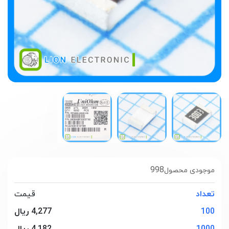
998
موجودی محصول
تعداد
قیمت
100
4,277 ریال