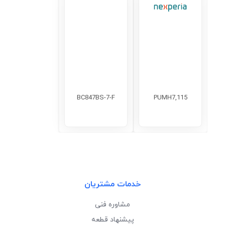
BC847BS-7-F
PUMH7,115
خدمات مشتریان
مشاوره فنی
پیشنهاد قطعه