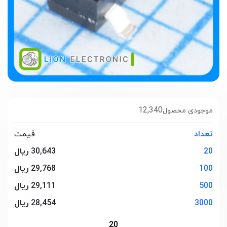
12,340
موجودی محصول
تعداد
قیمت
20
30,643 ریال
100
29,768 ریال
500
29,111 ریال
3000
28,454 ریال