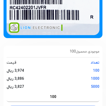
100
موجودی محصول
تعداد
قیمت
100
3,974 ریال
1000
3,886 ریال
5000
3,827 ریال