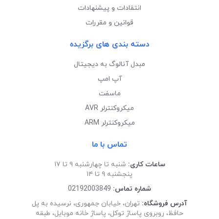
انتقادات و پیشنهادات
قوانین و مقررات
دسته بندی های برگزیده
مبدل آنالوگ به دیجیتال
آپ امپ
ماسفت
میکروکنترلر AVR
میکروکنترلر ARM
تماس با ما
ساعات کاری:
شنبه تا چهارشنبه ۹ تا ۱۷
پنجشنبه ۹ تا ۱۴
شماره تماس:
02192003849
آدرس فروشگاه:
تهران، خیابان جمهوری، نرسیده به پل
حافظ، روبروی پاساژ توکل، پاساژ خانه موبایل، طبقه