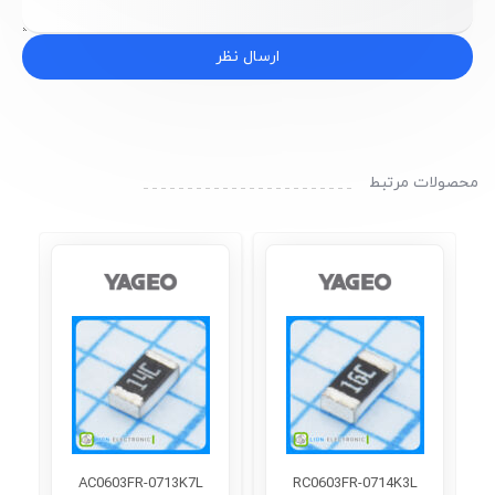
ارسال نظر
محصولات مرتبط
AC0603FR-0713K7L
RC0603FR-0714K3L