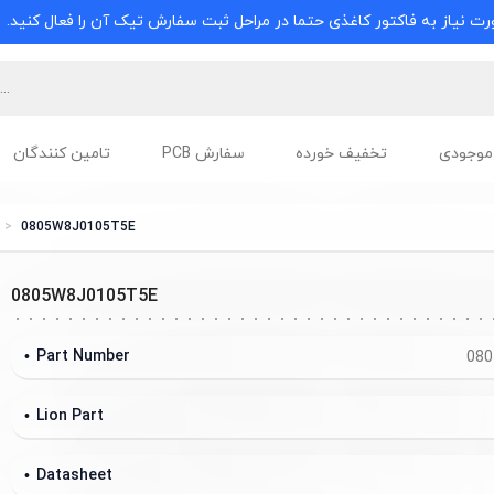
ت نیاز به فاکتور کاغذی حتما در مراحل ثبت سفارش تیک آن را فعال کنید.
موجودی
تخفیف خورده
سفارش PCB
تامین کنندگان
0805W8J0105T5E
0805W8J0105T5E
Part Number
080
Lion Part
Datasheet