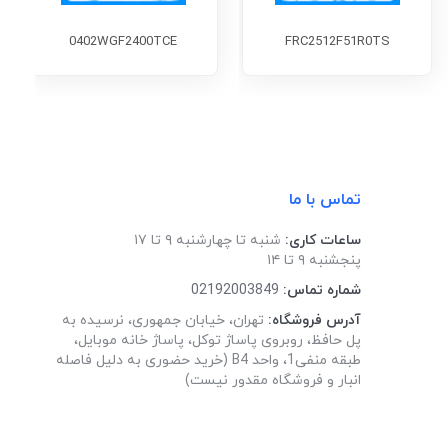
0402WGF2400TCE
FRC2512F51R0TS
تماس با ما
ساعات کاری:
شنبه تا چهارشنبه ۹ تا ۱۷
پنجشنبه ۹ تا ۱۴
شماره تماس:
02192003849
آدرس فروشگاه:
تهران، خیابان جمهوری، نرسیده به
پل حافظ، روبروی پاساژ توکل، پاساژ خانه موبایل،
طبقه منفی1، واحد B4 (خرید حضوری به دلیل فاصله
انبار و فروشگاه مقدور نیست)