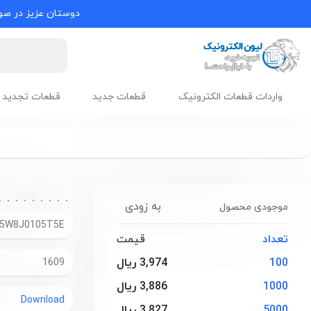
دوستان عزیز در صور
واردات قطعات الکترونیک
قطعات جدید
قطعات تجدید 
به زودی
موجودی محصول
5W8J0105T5E
تعداد
قیمت
100
3,974 ریال
1609
1000
3,886 ریال
Download
5000
3,827 ریال