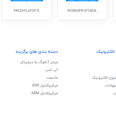
FRC2512J510TS
RC0603FR-0713K3L
 الکترونیک
دسته بندی های برگزیده
مبدل آنالوگ به دیجیتال
آپ امپ
لیون الکترونیک
ماسفت
نهادات
میکروکنترلر AVR
ت
میکروکنترلر ARM