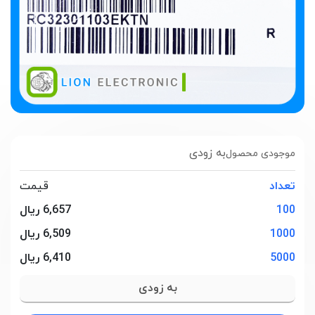
به زودی
موجودی محصول
تعداد
قیمت
100
6,657 ریال
1000
6,509 ریال
5000
6,410 ریال