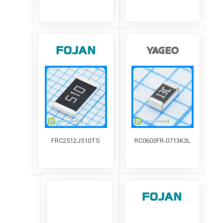
FRC2512J510TS
RC0603FR-0713K3L