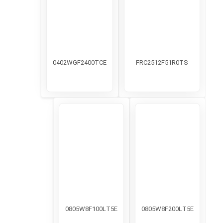
0402WGF2400TCE
FRC2512F51R0TS
0805W8F100LT5E
0805W8F200LT5E