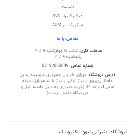
ماسفت
میکروکنترلر AVR
میکروکنترلر ARM
تماس با ما
ساعات کاری:
شنبه تا چهارشنبه ۹ تا ۱۷
پنجشنبه ۹ تا ۱۴
شماره تماس:
02192003849
آدرس فروشگاه:
تهران، خیابان جمهوری، نرسیده به پل
حافظ، روبروی پاساژ توکل، پاساژ خانه موبایل، طبقه
منفی1، واحد B4 (خرید حضوری به دلیل فاصله انبار و
فروشگاه مقدور نیست)
فروشگاه اینترنتی لیون الکترونیک