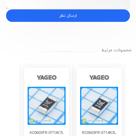
ارسال نظر
محصولات مرتبط
AC0603FR-0713K7L
RC0603FR-0714K3L