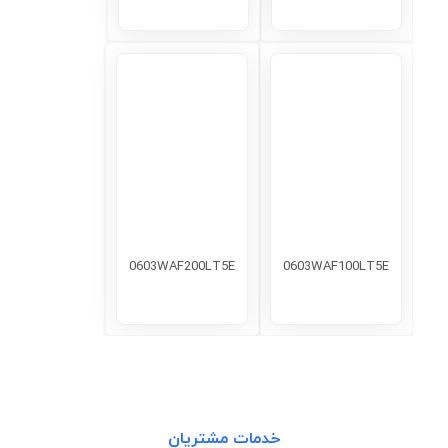
0603WAF200LT5E
0603WAF100LT5E
خدمات مشتریان