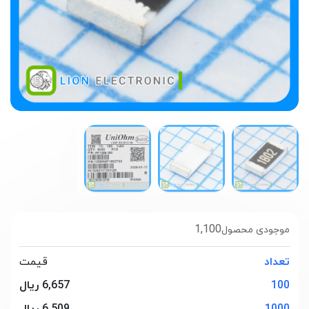
1,100
موجودی محصول
تعداد
قیمت
100
6,657 ریال