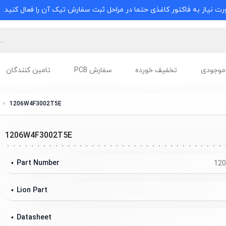
ت نیاز به فاکتور کاغذی حتما در مراحل ثبت سفارش تیک آن را فعال کنید.
موجودی
تخفیف خورده
سفارش PCB
تامین کنندگان
1206W4F3002T5E
1206W4F3002T5E
Part Number
12
Lion Part
Datasheet