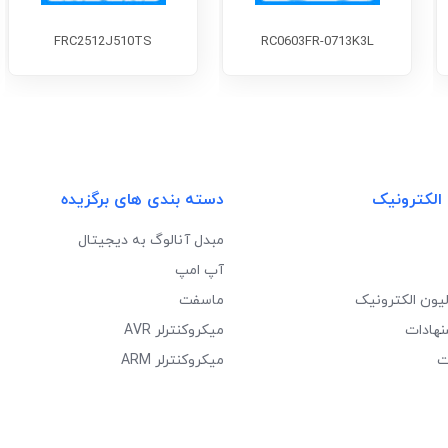
FRC2512J510TS
RC0603FR-0713K3L
 الکترونیک
دسته بندی های برگزیده
مبدل آنالوگ به دیجیتال
آپ امپ
لیون الکترونیک
ماسفت
نهادات
میکروکنترلر AVR
ت
میکروکنترلر ARM