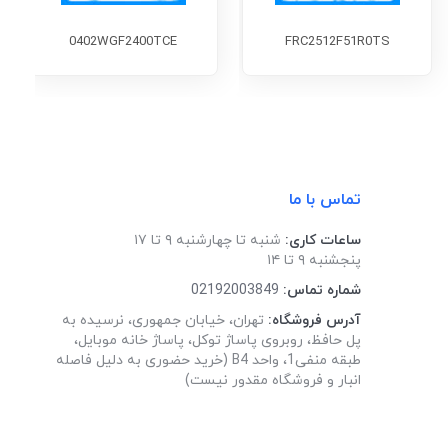
0402WGF2400TCE
FRC2512F51R0TS
تماس با ما
ساعات کاری:
شنبه تا چهارشنبه ۹ تا ۱۷
پنجشنبه ۹ تا ۱۴
شماره تماس:
02192003849
آدرس فروشگاه:
تهران، خیابان جمهوری، نرسیده به
پل حافظ، روبروی پاساژ توکل، پاساژ خانه موبایل،
طبقه منفی1، واحد B4 (خرید حضوری به دلیل فاصله
انبار و فروشگاه مقدور نیست)