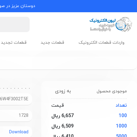
دوستان عزیز در صور
واردات قطعات الکترونیک
قطعات جدید
قطعات تجدید 
به زودی
موجودی محصول
06W4F3002T5E
تعداد
قیمت
100
6,657 ریال
1728
1000
6,509 ریال
Download
5000
6,410 ریال