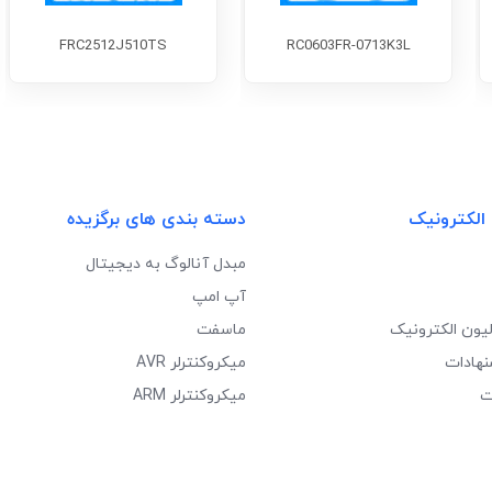
FRC2512J510TS
RC0603FR-0713K3L
 الکترونیک
دسته بندی های برگزیده
مبدل آنالوگ به دیجیتال
آپ امپ
لیون الکترونیک
ماسفت
نهادات
میکروکنترلر AVR
ت
میکروکنترلر ARM