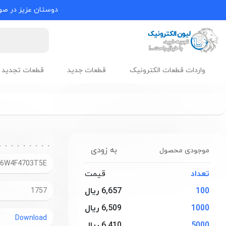
دوستان عزیز در صور
واردات قطعات الکترونیک
قطعات جدید
قطعات تجدید 
به زودی
موجودی محصول
06W4F4703T5E
تعداد
قیمت
100
6,657 ریال
1757
1000
6,509 ریال
Download
5000
6,410 ریال