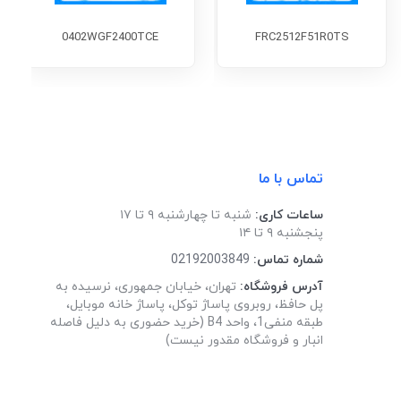
0402WGF2400TCE
FRC2512F51R0TS
تماس با ما
ساعات کاری:
شنبه تا چهارشنبه ۹ تا ۱۷
پنجشنبه ۹ تا ۱۴
شماره تماس:
02192003849
آدرس فروشگاه:
تهران، خیابان جمهوری، نرسیده به
پل حافظ، روبروی پاساژ توکل، پاساژ خانه موبایل،
طبقه منفی1، واحد B4 (خرید حضوری به دلیل فاصله
انبار و فروشگاه مقدور نیست)