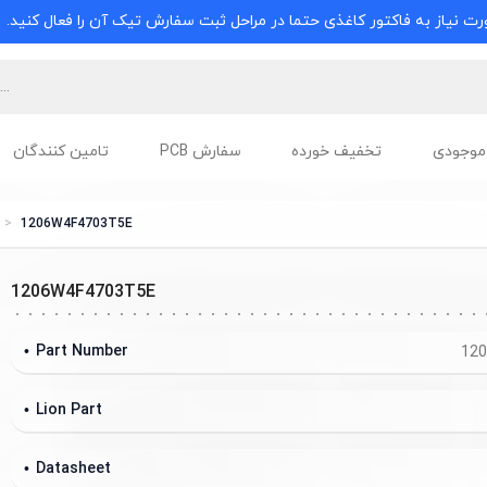
ت نیاز به فاکتور کاغذی حتما در مراحل ثبت سفارش تیک آن را فعال کنید.
موجودی
تخفیف خورده
سفارش PCB
تامین کنندگان
1206W4F4703T5E
1206W4F4703T5E
Part Number
12
Lion Part
Datasheet