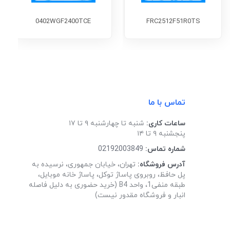
0402WGF2400TCE
FRC2512F51R0TS
تماس با ما
ساعات کاری:
شنبه تا چهارشنبه ۹ تا ۱۷
پنجشنبه ۹ تا ۱۴
شماره تماس:
02192003849
آدرس فروشگاه:
تهران، خیابان جمهوری، نرسیده به
پل حافظ، روبروی پاساژ توکل، پاساژ خانه موبایل،
طبقه منفی1، واحد B4 (خرید حضوری به دلیل فاصله
انبار و فروشگاه مقدور نیست)