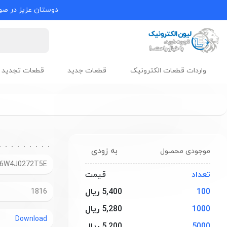
دوستان عزیز در صور
واردات قطعات الکترونیک
قطعات جدید
قطعات تجدید 
به زودی
موجودی محصول
6W4J0272T5E
تعداد
قیمت
100
5,400 ریال
1816
1000
5,280 ریال
Download
5000
5,200 ریال