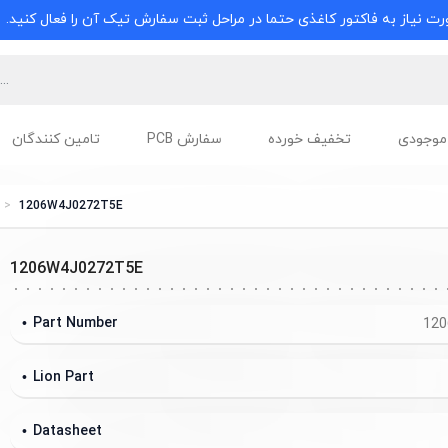
ت نیاز به فاکتور کاغذی حتما در مراحل ثبت سفارش تیک آن را فعال کنید.
موجودی
تخفیف خورده
سفارش PCB
تامین کنندگان
1206W4J0272T5E
1206W4J0272T5E
Part Number
120
Lion Part
Datasheet