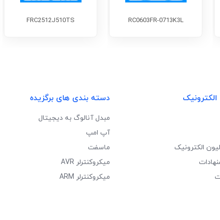
FRC2512J510TS
RC0603FR-0713K3L
 الکترونیک
دسته بندی های برگزیده
مبدل آنالوگ به دیجیتال
آپ امپ
لیون الکترونیک
ماسفت
نهادات
میکروکنترلر AVR
ت
میکروکنترلر ARM