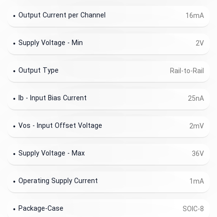
Output Current per Channel
16mA
Supply Voltage - Min
2V
Output Type
Rail-to-Rail
Ib - Input Bias Current
25nA
Vos - Input Offset Voltage
2mV
Supply Voltage - Max
36V
Operating Supply Current
1mA
Package-Case
SOIC-8