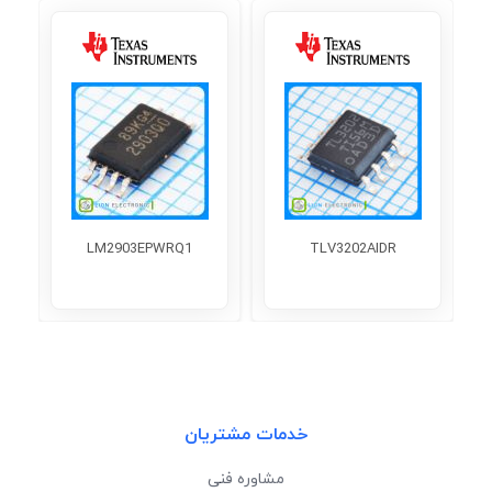
LM2903EPWRQ1
TLV3202AIDR
خدمات مشتریان
مشاوره فنی