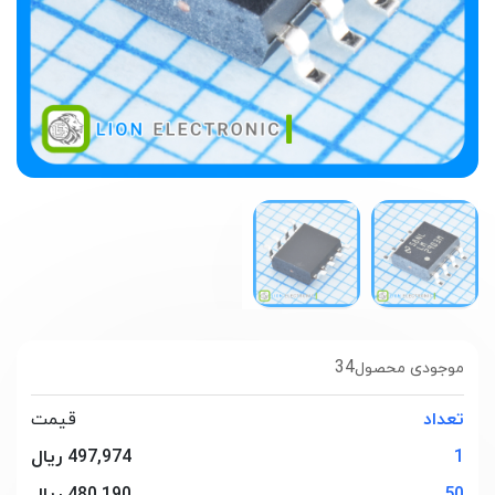
34
موجودی محصول
تعداد
قیمت
1
497,974 ریال