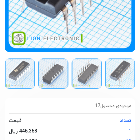
17
موجودی محصول
تعداد
قیمت
1
446,368 ریال