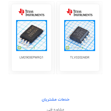
LM2903EPWRQ1
TLV3202AIDR
خدمات مشتریان
مشاوره فنی