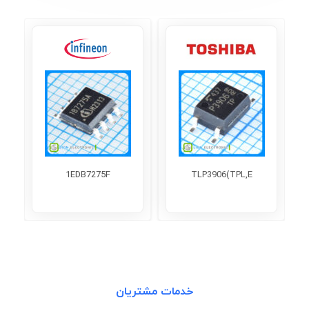
1EDB7275F
TLP3906(TPL,E
خدمات مشتریان