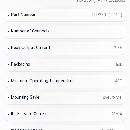
مشخصات TLP250H(TP1,F)
Part Number
TLP250H(TP1,F)
Number of Channels
1
Peak Output Current
±2.5A
Packaging
Bulk
Minimum Operating Temperature
-40C
Mounting Style
SMD/SMT
If - Forward Current
20mA