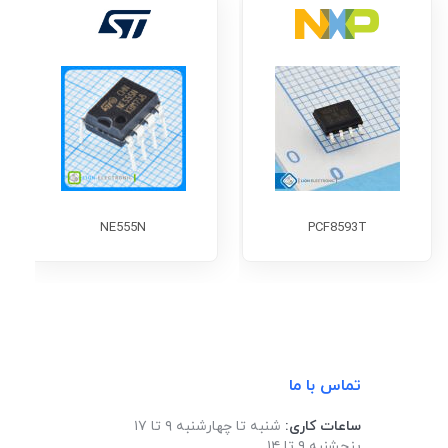
NE555N
PCF8593T
تماس با ما
ساعات کاری:
شنبه تا چهارشنبه ۹ تا ۱۷
پنجشنبه ۹ تا ۱۴