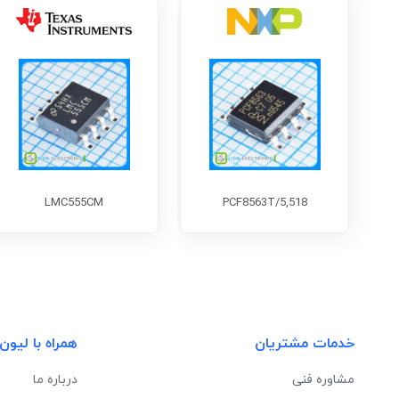
LMC555CM
PCF8563T/5,518
خدمات مشتریان
همراه با لیون
مشاوره فنی
درباره ما