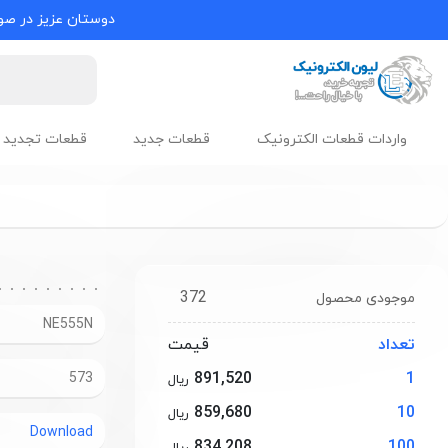
دوستان عزیز در صور
واردات قطعات الکترونیک
قطعات جدید
قطعات تجدید 
372
موجودی محصول
NE555N
تعداد
قیمت
891,520
1
573
ریال
859,680
10
ریال
Download
834,208
100