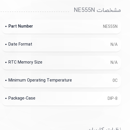
مشخصات NE555N
Part Number
NE555N
Date Format
N/A
RTC Memory Size
N/A
Minimum Operating Temperature
0C
Package-Case
DIP-8