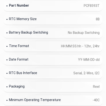
Part Number
PCF8593T
RTC Memory Size
8B
Battery Backup Switching
No Backup Switching
Time Format
HH:MM:SS:hh - 12hr, 24hr
Date Format
YY-MM-DD-dd
RTC Bus Interface
Serial, 2-Wire, I2C
Packaging
Reel
Minimum Operating Temperature
-40C