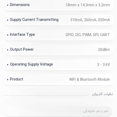
Dimensions
18mm x 14.3mm x 3.2mm
Supply Current Transmitting
310mA, 260mA, 250mA
Interface Type
GPIO, I2C, PWM, SPI, UART
Output Power
20dBm
Operating Supply Voltage
3 - 3.6V
Product
WiFi & Bluetooth Module
نظرات کاربران