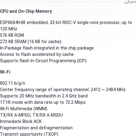
رفی
CPU and On-Chip Memory
ESP8684H4X embedded, 32-bit RISC-V single-core processor, up t
120 MHz
576 KB ROM
272 KB SRAM (16 KB for cache)
In-Package flash integrated in the chip package
Access to flash accelerated by cache
Supports flash In-Circuit Programming (ICP)
Wi-Fi
802.11 b/g/n
Center frequency range of operating channel: 2412 ~ 2484 MHz
Supports 20 MHz bandwidth in 2.4 GHz band
1T1R mode with data rate up to 72.2 Mbps
Wi-Fi Multimedia (WMM)
TX/RX A-MPDU, TX/RX A-MSDU
Immediate Block ACK
Fragmentation and defragmentation
Transmit opportunity (TXOP)