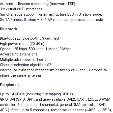
Automatic Beacon monitoring (hardware TSF)
3 x virtual Wi-Fi interfaces
Simultaneous support for Infrastructure BSS in Station mode,
SoftAP mode, Station + SoftAP mode, and promiscuous mode
Bluetooth
Bluetooth LE: Bluetooth 5.3 certified
High power mode (20 dBm)
Speed: 125 kbps, 500 kbps, 1 Mbps, 2 Mbps
Advertising extensions
Multiple advertisement sets
Channel selection algorithm #2
Internal co-existence mechanism between Wi-Fi and Bluetooth to
share the same antenna
Peripherals
Up to 14 GPIOs (including 2 strapping GPIOs)
GPIO, SPI (SPIO, SPI1, and user-available SPI2), UART, I2C, LED PW
controller (6 independent channels), general DMA controller, SAR
ADC (12-bit, up to 5 channels), temperature sensor (–40°C ~ 125°C