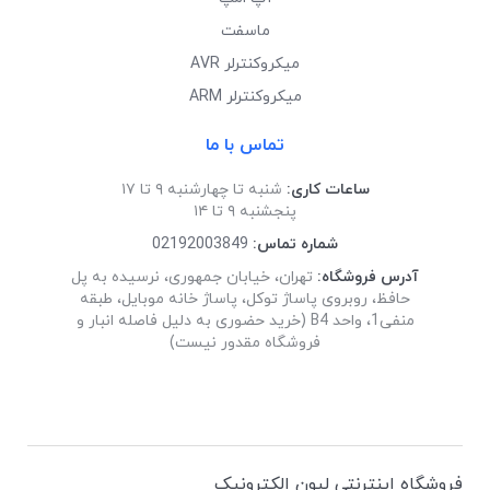
ماسفت
میکروکنترلر AVR
میکروکنترلر ARM
تماس با ما
ساعات کاری:
شنبه تا چهارشنبه ۹ تا ۱۷
پنجشنبه ۹ تا ۱۴
شماره تماس:
02192003849
آدرس فروشگاه:
تهران، خیابان جمهوری، نرسیده به پل
حافظ، روبروی پاساژ توکل، پاساژ خانه موبایل، طبقه
منفی1، واحد B4 (خرید حضوری به دلیل فاصله انبار و
فروشگاه مقدور نیست)
فروشگاه اینترنتی لیون الکترونیک