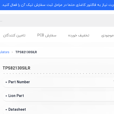
ت نیاز به فاکتور کاغذی حتما در مراحل ثبت سفارش تیک آن را فعال کنید.
موجودی
تخفیف خورده
سفارش PCB
تامین کنندگان
ulators
TPS82130SILR
TPS82130SILR
Part Number
Lion Part
Datasheet