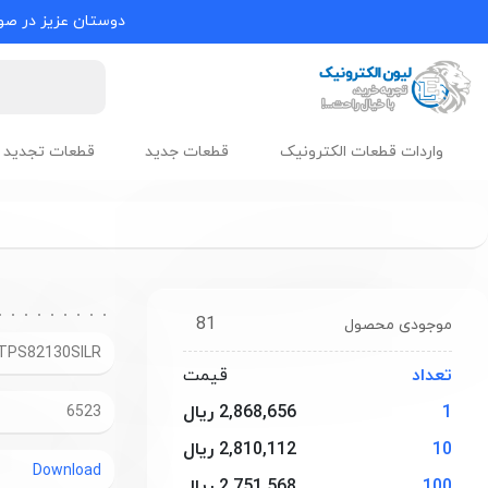
دوستان عزیز در صور
واردات قطعات الکترونیک
قطعات جدید
قطعات تجدید 
81
موجودی محصول
TPS82130SILR
تعداد
قیمت
1
2,868,656 ریال
6523
10
2,810,112 ریال
Download
100
2,751,568 ریال