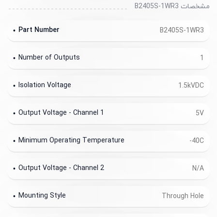
مشخصات B2405S-1WR3
Part Number
B2405S-1WR3
Number of Outputs
1
Isolation Voltage
1.5kVDC
Output Voltage - Channel 1
5V
Minimum Operating Temperature
-40C
Output Voltage - Channel 2
N/A
Mounting Style
Through Hole