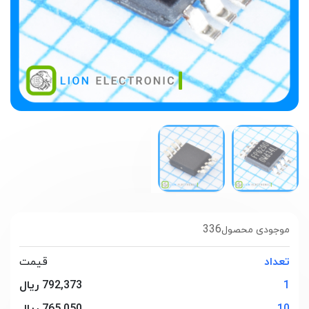
336
موجودی محصول
تعداد
قیمت
1
792,373 ریال