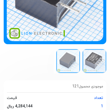
121
موجودی محصول
تعداد
قیمت
1
4,284,144 ریال