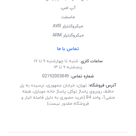
آپ امپ
ماسفت
میکروکنترلر AVR
میکروکنترلر ARM
تماس با ما
ساعات کاری:
شنبه تا چهارشنبه ۹ تا ۱۷
پنجشنبه ۹ تا ۱۴
شماره تماس:
02192003849
آدرس فروشگاه:
تهران، خیابان جمهوری، نرسیده به پل
حافظ، روبروی پاساژ توکل، پاساژ خانه موبایل، طبقه
منفی1، واحد B4 (خرید حضوری به دلیل فاصله انبار و
فروشگاه مقدور نیست)