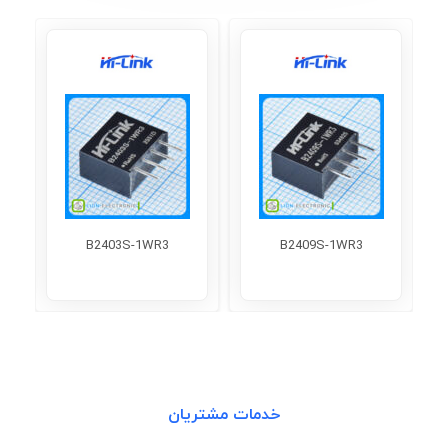
B2403S-1WR3
B2409S-1WR3
خدمات مشتریان