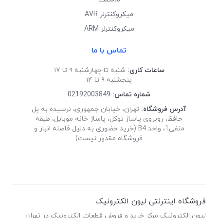
میکروکنترلر AVR
میکروکنترلر ARM
تماس با ما
ساعات کاری:
شنبه تا چهارشنبه ۹ تا ۱۷
پنجشنبه ۹ تا ۱۴
شماره تماس:
02192003849
آدرس فروشگاه:
تهران، خیابان جمهوری، نرسیده به پل
حافظ، روبروی پاساژ توکل، پاساژ خانه موبایل، طبقه
منفی1، واحد B4 (خرید حضوری به دلیل فاصله انبار و
فروشگاه مقدور نیست)
فروشگاه اینترنتی لیون الکترونیک
لیون الکترونیک مرکز خرید و فروش قطعات الکترونیک در تهران