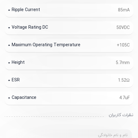
Ripple Current
85mA
Voltage Rating DC
50VDC
Maximum Operating Temperature
+105C
Height
5.7mm
ESR
1.52Ω
Capacitance
4.7uF
نظرات کاربران