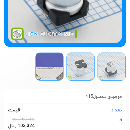
415
موجودی محصول
تعداد
قیمت
108,762 ریال
5
103,324 ریال