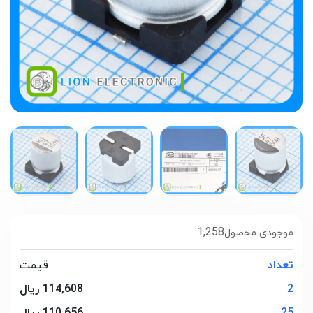
1,258
موجودی محصول
تعداد
قیمت
2
114,608 ریال