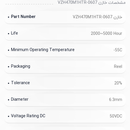
مشخصات خازن VZH470M1HTR-0607
Part Number
خازن VZH470M1HTR-0607
Life
2000~5000 Hour
Minimum Operating Temperature
-55C
Packaging
Reel
Tolerance
20%
Diameter
6.3mm
Voltage Rating DC
50VDC