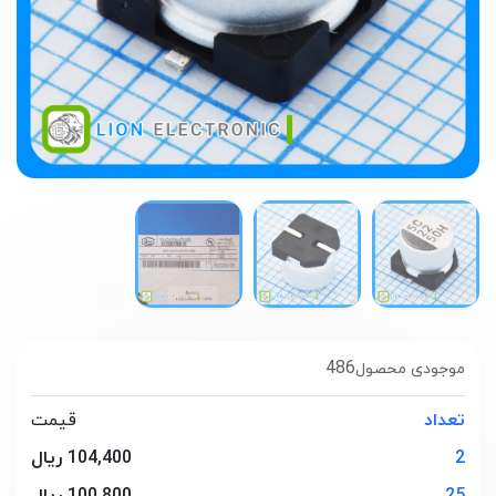
486
موجودی محصول
تعداد
قیمت
2
104,400 ریال