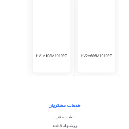
HV1A108M1010PZ
HV2A686M1010PZ
خدمات مشتریان
مشاوره فنی
پیشنهاد قطعه