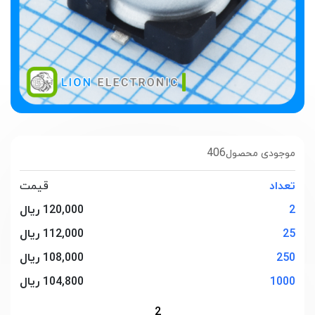
406
موجودی محصول
تعداد
قیمت
2
120,000 ریال
25
112,000 ریال
250
108,000 ریال
1000
104,800 ریال