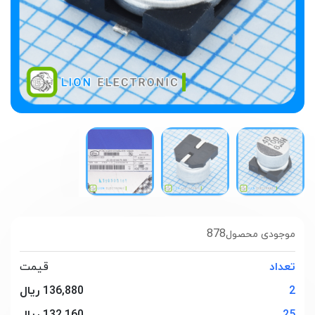
878
موجودی محصول
تعداد
قیمت
2
136,880 ریال