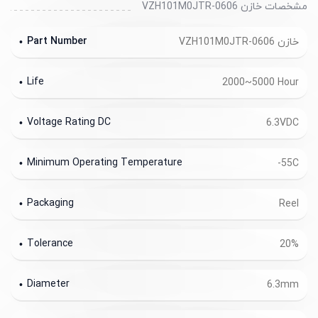
مشخصات خازن VZH101M0JTR-0606
Part Number
خازن VZH101M0JTR-0606
Life
2000~5000 Hour
Voltage Rating DC
6.3VDC
Minimum Operating Temperature
-55C
Packaging
Reel
Tolerance
20%
Diameter
6.3mm