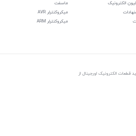
لیون الکترونیک
ماسفت
نهادات
میکروکنترلر AVR
ت
میکروکنترلر ARM
د قطعات الکترونیک اورجینال از