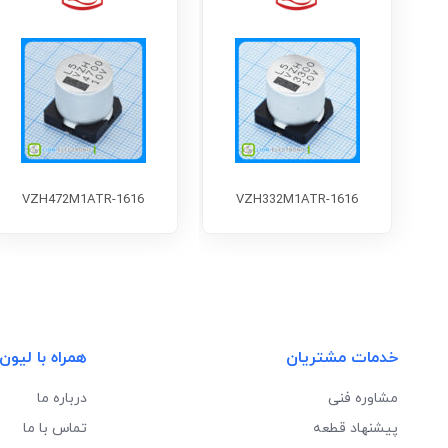
VZH472M1ATR-1616
VZH332M1ATR-1616
خدمات مشتریان
همراه با لیون
مشاوره فنی
درباره ما
پیشنهاد قطعه
تماس با ما