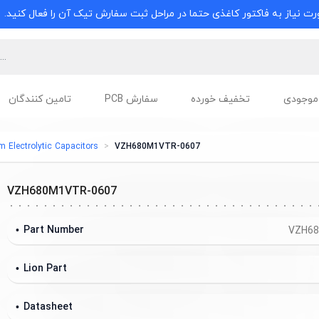
ت نیاز به فاکتور کاغذی حتما در مراحل ثبت سفارش تیک آن را فعال کنید.
موجودی
تخفیف خورده
سفارش PCB
تامین کنندگان
Electrolytic Capacitors
VZH680M1VTR-0607
VZH680M1VTR-0607
Part Number
VZH68
Lion Part
Datasheet