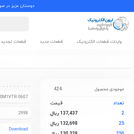
دوستان عزیز در صور
واردات قطعات الکترونیک
قطعات جدید
قطعات تجدید 
424
موجودی محصول
0M1VTR-0607
تعداد
قیمت
2
137,437 ریال
2998
25
132,698 ریال
Download
250
130,328 ریال