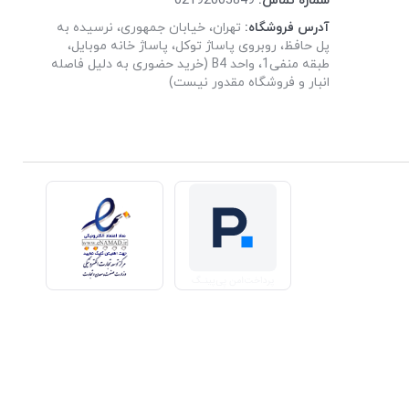
شماره تماس:
02192003849
آدرس فروشگاه:
تهران، خیابان جمهوری، نرسیده به
پل حافظ، روبروی پاساژ توکل، پاساژ خانه موبایل،
طبقه منفی1، واحد B4 (خرید حضوری به دلیل فاصله
انبار و فروشگاه مقدور نیست)