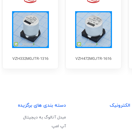
VZH332M0JTR-1316
VZH472M0JTR-1616
 الکترونیک
دسته بندی های برگزیده
مبدل آنالوگ به دیجیتال
آپ امپ