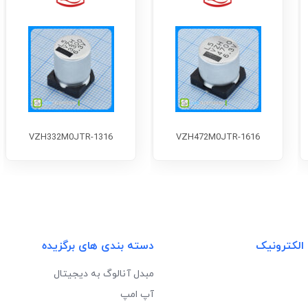
VZH332M0JTR-1316
VZH472M0JTR-1616
 الکترونیک
دسته بندی های برگزیده
مبدل آنالوگ به دیجیتال
آپ امپ