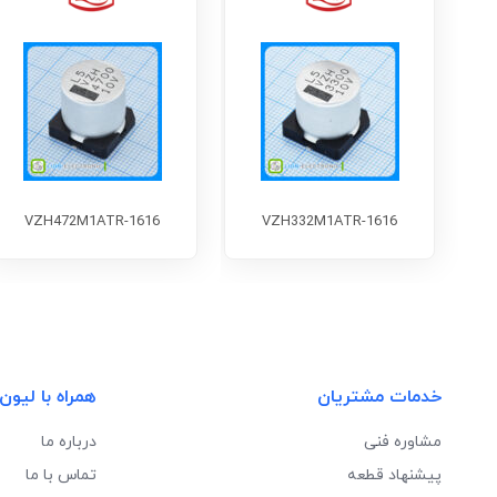
VZH472M1ATR-1616
VZH332M1ATR-1616
خدمات مشتریان
همراه با لیون
مشاوره فنی
درباره ما
پیشنهاد قطعه
تماس با ما