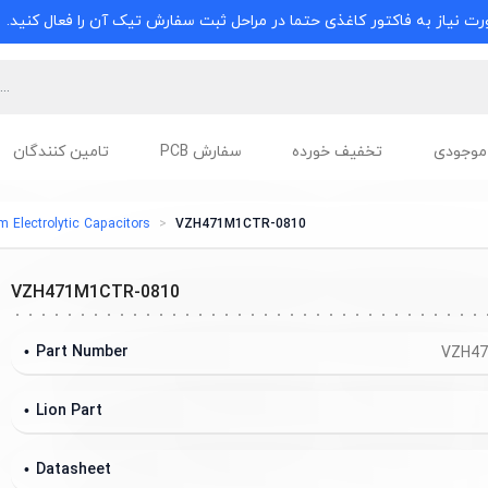
ت نیاز به فاکتور کاغذی حتما در مراحل ثبت سفارش تیک آن را فعال کنید.
موجودی
تخفیف خورده
سفارش PCB
تامین کنندگان
Electrolytic Capacitors
VZH471M1CTR-0810
VZH471M1CTR-0810
Part Number
VZH47
Lion Part
Datasheet