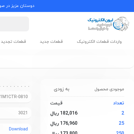
دوستان عزیز در صور
واردات قطعات الکترونیک
قطعات جدید
قطعات تجدید 
به زودی
موجودی محصول
1M1CTR-0810
تعداد
قیمت
2
182,016 ریال
3021
25
176,960 ریال
Download
250
173,800 ریال