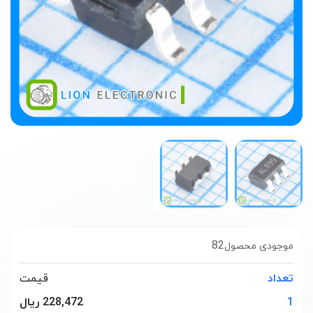
82
موجودی محصول
تعداد
قیمت
1
228,472 ریال