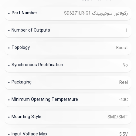
Part Number
رگولاتور سوئیچینگ SD6271LR-G1
Number of Outputs
1
Topology
Boost
Synchronous Rectification
No
Packaging
Reel
Minimum Operating Temperature
-40C
Mounting Style
SMD/SMT
Input Voltage Max
5.5V