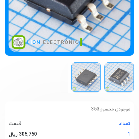
353
موجودی محصول
تعداد
قیمت
1
305,760 ریال