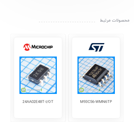
محصولات مرتبط
24AA02E48T-I/OT
M93C56-WMN6TP