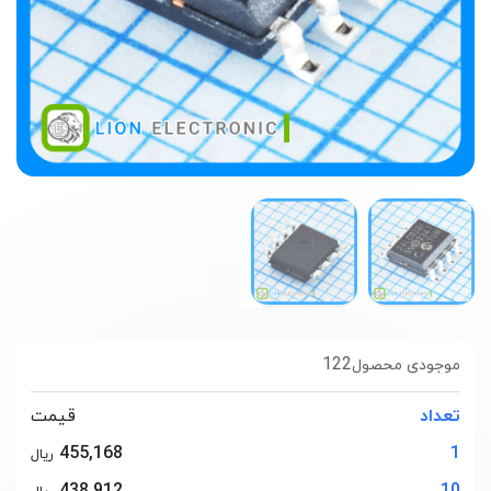
122
موجودی محصول
تعداد
قیمت
455,168
1
ریال