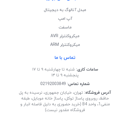
مبدل آنالوگ به دیجیتال
آپ امپ
ماسفت
میکروکنترلر AVR
میکروکنترلر ARM
تماس با ما
ساعات کاری:
شنبه تا چهارشنبه ۹ تا ۱۷
پنجشنبه ۹ تا ۱۴
شماره تماس:
02192003849
آدرس فروشگاه:
تهران، خیابان جمهوری، نرسیده به پل
حافظ، روبروی پاساژ توکل، پاساژ خانه موبایل، طبقه
منفی1، واحد B4 (خرید حضوری به دلیل فاصله انبار و
فروشگاه مقدور نیست)