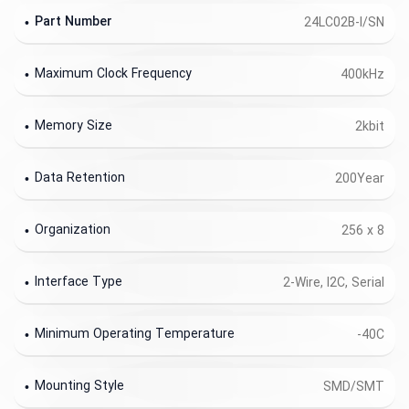
Part Number
24LC02B-I/SN
Maximum Clock Frequency
400kHz
Memory Size
2kbit
Data Retention
200Year
Organization
256 x 8
Interface Type
2-Wire, I2C, Serial
Minimum Operating Temperature
-40C
Mounting Style
SMD/SMT