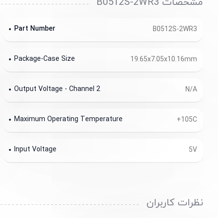
مشخصات B0512S-2WR3
Part Number
B0512S-2WR3
Package-Case Size
19.65x7.05x10.16mm
Output Voltage - Channel 2
N/A
Maximum Operating Temperature
+105C
Input Voltage
5V
نظرات کاربران