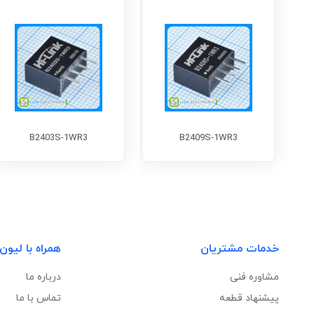
B2403S-1WR3
B2409S-1WR3
خدمات مشتریان
همراه با لیون
مشاوره فنی
درباره ما
پیشنهاد قطعه
تماس با ما