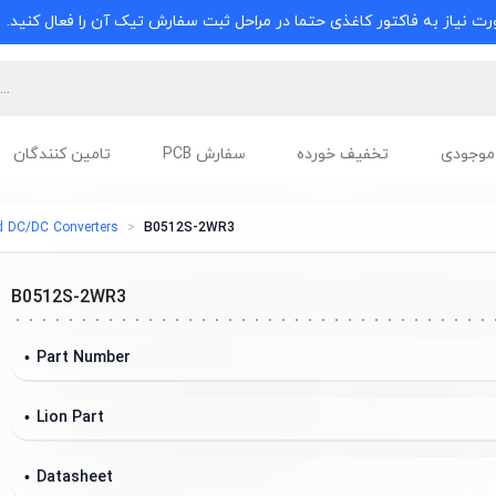
ت نیاز به فاکتور کاغذی حتما در مراحل ثبت سفارش تیک آن را فعال کنید.
موجودی
تخفیف خورده
سفارش PCB
تامین کنندگان
ed DC/DC Converters
B0512S-2WR3
B0512S-2WR3
Part Number
Lion Part
Datasheet