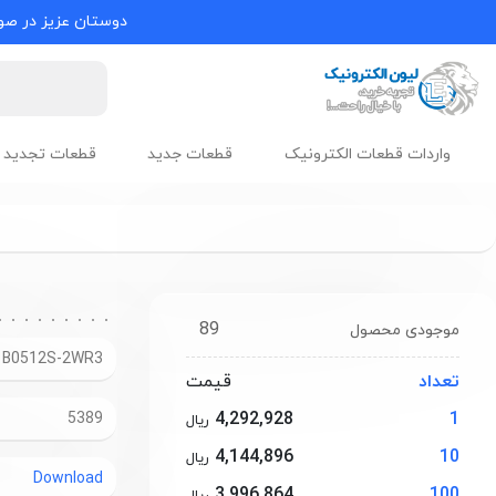
دوستان عزیز در صور
واردات قطعات الکترونیک
قطعات جدید
قطعات تجدید 
89
موجودی محصول
B0512S-2WR3
تعداد
قیمت
4,292,928
1
5389
ریال
4,144,896
10
ریال
Download
3,996,864
100