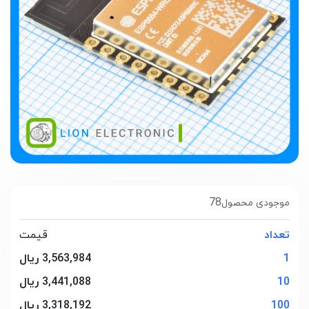
78
موجودی محصول
تعداد
قیمت
1
3,563,984 ریال
10
3,441,088 ریال
100
3,318,192 ریال