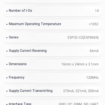
Number of I-Os
14
Maximum Operating Temperature
+105C
Series
ESP32-C2(ESP8684)
Supply Current Receiving
66mA
Dimensions
16mm x 24mm x 3.1mm
Frequency
120MHz
Supply Current Transmitting
373mA, 321mA, 300mA
Interface Type
GPIO, I2C, PWM, SPI, UART