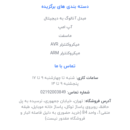
دسته بندی های برگزیده
مبدل آنالوگ به دیجیتال
آپ امپ
ماسفت
میکروکنترلر AVR
میکروکنترلر ARM
تماس با ما
ساعات کاری:
شنبه تا چهارشنبه ۹ تا ۱۷
پنجشنبه ۹ تا ۱۴
شماره تماس:
02192003849
آدرس فروشگاه:
تهران، خیابان جمهوری، نرسیده به پل
حافظ، روبروی پاساژ توکل، پاساژ خانه موبایل، طبقه
منفی1، واحد B4 (خرید حضوری به دلیل فاصله انبار و
فروشگاه مقدور نیست)