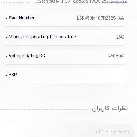
مشخصات LSR450M107R252S1AA
Part Number
LSR450M107R252S1AA
Minimum Operating Temperature
-25C
Voltage Rating DC
450VDC
ESR
-
نظرات کاربران