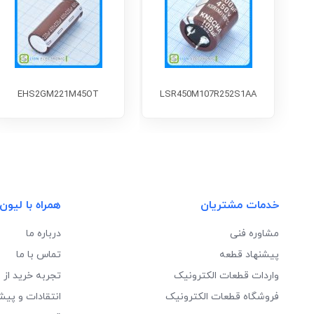
EHS2GM221M45OT
LSR450M107R252S1AA
خدمات مشتریان
همراه با لیون
مشاوره فنی
درباره ما
پیشنهاد قطعه
تماس با ما
واردات قطعات الکترونیک
تجربه خرید از 
فروشگاه قطعات الکترونیک
انتقادات و پیش