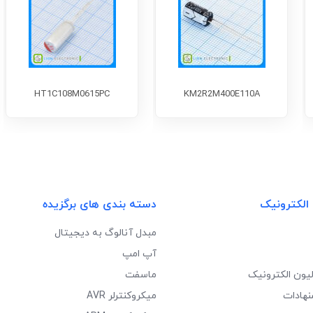
HT1C108M0615PC
KM2R2M400E110A
 الکترونیک
دسته بندی های برگزیده
مبدل آنالوگ به دیجیتال
آپ امپ
لیون الکترونیک
ماسفت
نهادات
میکروکنترلر AVR