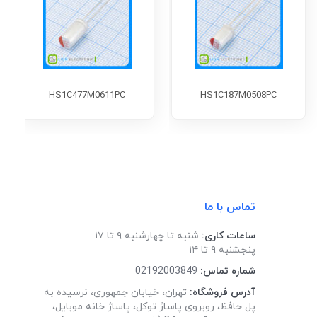
HS1C477M0611PC
HS1C187M0508PC
تماس با ما
ساعات کاری:
شنبه تا چهارشنبه ۹ تا ۱۷
پنجشنبه ۹ تا ۱۴
شماره تماس:
02192003849
آدرس فروشگاه:
تهران، خیابان جمهوری، نرسیده به
پل حافظ، روبروی پاساژ توکل، پاساژ خانه موبایل،