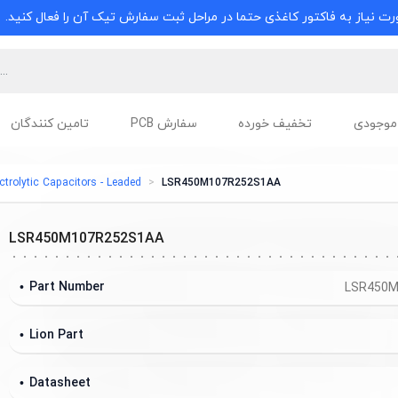
ت نیاز به فاکتور کاغذی حتما در مراحل ثبت سفارش تیک آن را فعال کنید.
موجودی
تخفیف خورده
سفارش PCB
تامین کنندگان
trolytic Capacitors - Leaded
LSR450M107R252S1AA
LSR450M107R252S1AA
Part Number
LSR450M
Lion Part
Datasheet