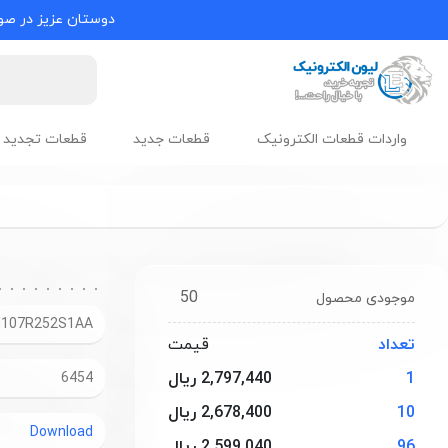
دوستان عزیز در صور
واردات قطعات الکترونیک
قطعات جدید
قطعات تجدید 
50
موجودی محصول
107R252S1AA
تعداد
قیمت
1
2,797,440 ریال
6454
10
2,678,400 ریال
Download
96
2,599,040 ریال