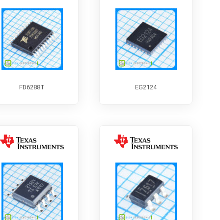
FD6288T
EG2124