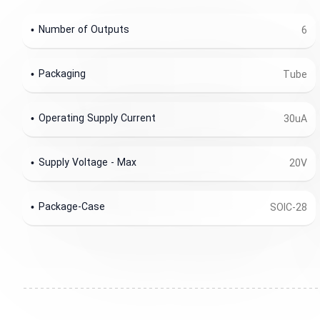
Number of Outputs
6
Packaging
Tube
Operating Supply Current
30uA
Supply Voltage - Max
20V
Package-Case
SOIC-28