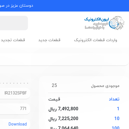
دوستان عزیز در صور
واردات قطعات الکترونیک
قطعات جدید
قطعات تجدید 
25
موجودی محصول
IR2132SPBF
تعداد
قیمت
1
7,492,800 ریال
771
10
7,225,200 ریال
Download
100
7,064,640 ریال