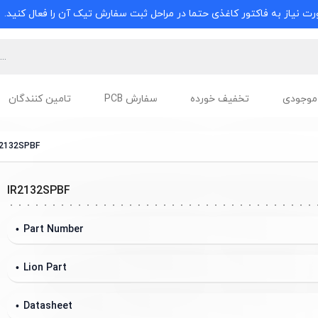
ت نیاز به فاکتور کاغذی حتما در مراحل ثبت سفارش تیک آن را فعال کنید.
موجودی
تخفیف خورده
سفارش PCB
تامین کنندگان
R2132SPBF
IR2132SPBF
Part Number
Lion Part
Datasheet