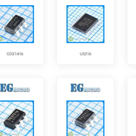
COS1416
U5316