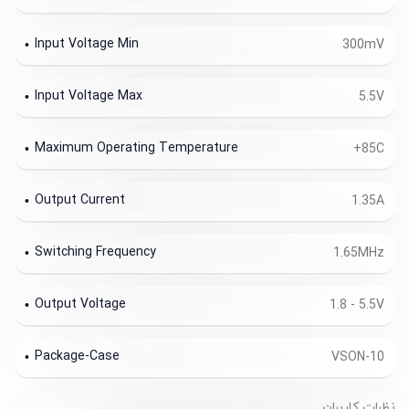
Input Voltage Min
300mV
Input Voltage Max
5.5V
Maximum Operating Temperature
+85C
Output Current
1.35A
Switching Frequency
1.65MHz
Output Voltage
1.8 - 5.5V
Package-Case
VSON-10
نظرات کاربران