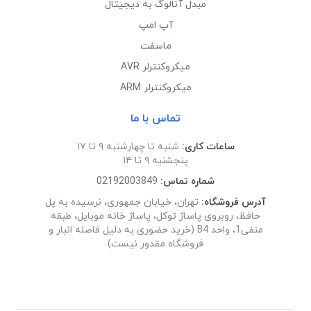
مبدل آنالوگ به دیجیتال
آپ امپ
ماسفت
میکروکنترلر AVR
میکروکنترلر ARM
تماس با ما
ساعات کاری:
شنبه تا چهارشنبه ۹ تا ۱۷
پنجشنبه ۹ تا ۱۴
شماره تماس:
02192003849
آدرس فروشگاه:
تهران، خیابان جمهوری، نرسیده به پل
حافظ، روبروی پاساژ توکل، پاساژ خانه موبایل، طبقه
منفی1، واحد B4 (خرید حضوری به دلیل فاصله انبار و
فروشگاه مقدور نیست)