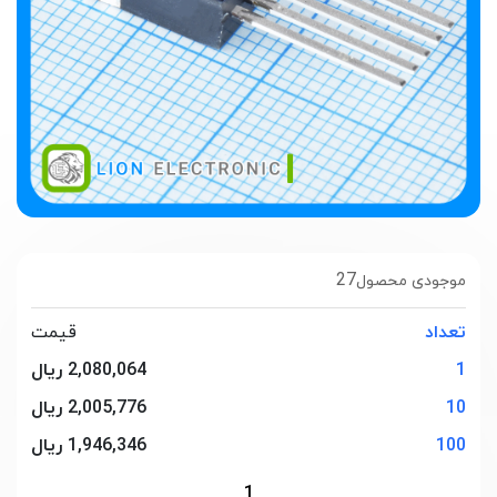
27
موجودی محصول
تعداد
قیمت
1
2,080,064 ریال
10
2,005,776 ریال
100
1,946,346 ریال