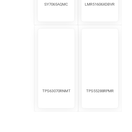
SY7065AQMC
LMR51606XDBVR
TPS63070RNMT
TPS55288RPMR