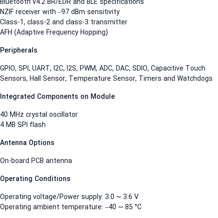
Bluetooth v4.2 BR/EDR and BLE specifications
NZIF receiver with –97 dBm sensitivity
Class-1, class-2 and class-3 transmitter
AFH (Adaptive Frequency Hopping)
Peripherals
GPIO, SPI, UART, I2C, I2S, PWM, ADC, DAC, SDIO, Capacitive Touch
Sensors, Hall Sensor, Temperature Sensor, Timers and Watchdog
Integrated Components on Module
40 MHz crystal oscillator
4 MB SPI flash
Antenna Options
On-board PCB antenna
Operating Conditions
Operating voltage/Power supply: 3.0 ~ 3.6 V
Operating ambient temperature: –40 ~ 85 °C