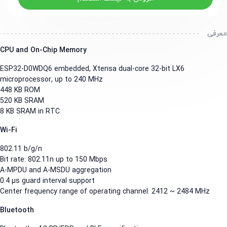
رفی
CPU and On-Chip Memory
ESP32-D0WDQ6 embedded, Xtensa dual-core 32-bit LX6
microprocessor, up to 240 MHz
448 KB ROM
520 KB SRAM
8 KB SRAM in RTC
Wi-Fi
802.11 b/g/n
Bit rate: 802.11n up to 150 Mbps
A-MPDU and A-MSDU aggregation
0.4 µs guard interval support
Center frequency range of operating channel: 2412 ~ 2484 MHz
Bluetooth