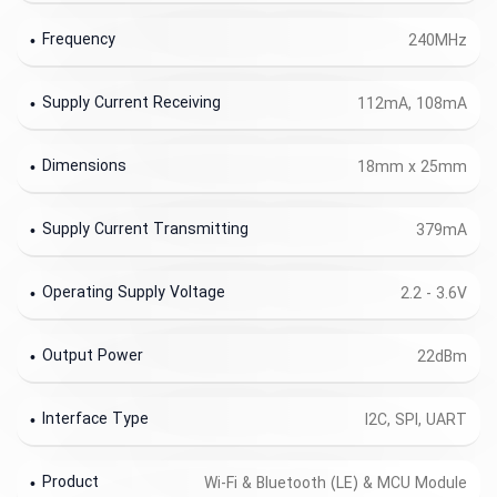
Frequency
240MHz
Supply Current Receiving
112mA, 108mA
Dimensions
18mm x 25mm
Supply Current Transmitting
379mA
Operating Supply Voltage
2.2 - 3.6V
Output Power
22dBm
Interface Type
I2C, SPI, UART
Product
Wi-Fi & Bluetooth (LE) & MCU Module