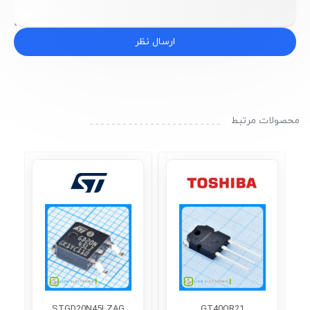
ارسال نظر
محصولات مرتبط
STGD20N45LZAG
GT40QR21