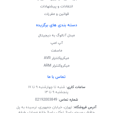
انتقادات و پیشنهادات
قوانین و مقررات
دسته بندی های برگزیده
مبدل آنالوگ به دیجیتال
آپ امپ
ماسفت
میکروکنترلر AVR
میکروکنترلر ARM
تماس با ما
ساعات کاری:
شنبه تا چهارشنبه ۹ تا ۱۷
پنجشنبه ۹ تا ۱۴
شماره تماس:
02192003849
آدرس فروشگاه:
تهران، خیابان جمهوری، نرسیده به پل
حافظ، روبروی پاساژ توکل، پاساژ خانه موبایل، طبقه