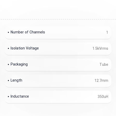
Number of Channels
1
Isolation Voltage
1.5kVrms
Packaging
Tube
Length
12.7mm
Inductance
350uH