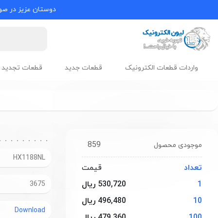
دوستان عزیز در صور
واردات قطعات الکترونیک
قطعات جدید
قطعات تجدید 
859
موجودی محصول
HX1188NL
تعداد
قیمت
1
530,720 ریال
3675
10
496,480 ریال
Download
100
479,360 ریال