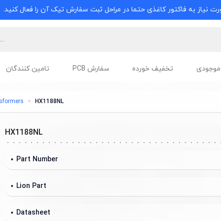
ت نیاز به فاکتور کاغذی حتما در مراحل ثبت سفارش تیک آن را فعال کنید.
موجودی
تخفیف خورده
سفارش PCB
تامین کنندگان
nsformers
HX1188NL
HX1188NL
Part Number
Lion Part
Datasheet