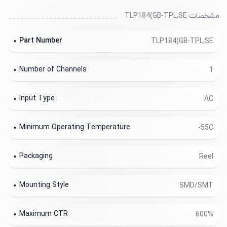
مشخصات TLP184(GB-TPL,SE
Part Number
TLP184(GB-TPL,SE
Number of Channels
1
Input Type
AC
Minimum Operating Temperature
-55C
Packaging
Reel
Mounting Style
SMD/SMT
Maximum CTR
600%