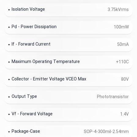
Isolation Voltage
3.75kVrms
Pd - Power Dissipation
100mW
If - Forward Current
50mA
Maximum Operating Temperature
+110C
Collector - Emitter Voltage VCEO Max
80V
Output Type
Phototransistor
Vf - Forward Voltage
1.4V
Package-Case
SOP-4-300mil-2.54mm