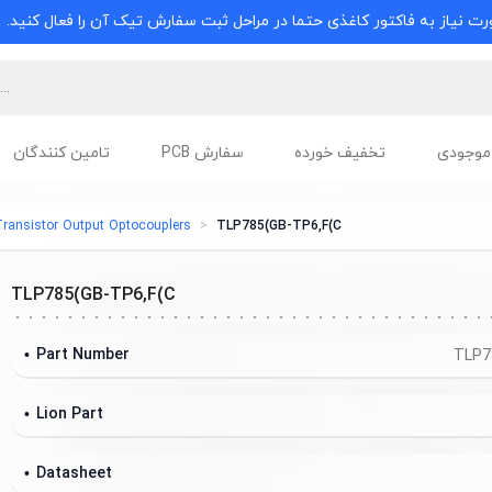
ت نیاز به فاکتور کاغذی حتما در مراحل ثبت سفارش تیک آن را فعال کنید.
موجودی
تخفیف خورده
سفارش PCB
تامین کنندگان
ransistor Output Optocouplers
TLP785(GB-TP6,F(C
TLP785(GB-TP6,F(C
Part Number
TLP7
Lion Part
Datasheet