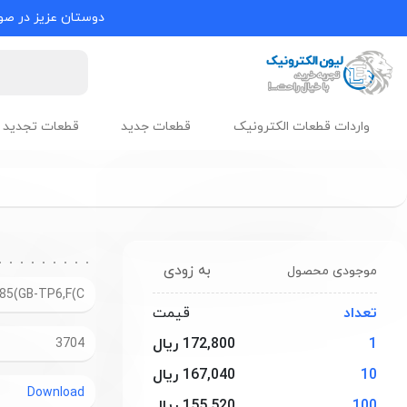
دوستان عزیز در صور
واردات قطعات الکترونیک
قطعات جدید
قطعات تجدید 
به زودی
موجودی محصول
85(GB-TP6,F(C
تعداد
قیمت
1
172,800 ریال
3704
10
167,040 ریال
Download
100
155,520 ریال