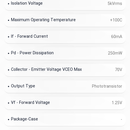
Isolation Voltage
5kVrms
Maximum Operating Temperature
+100C
If - Forward Current
60mA
Pd - Power Dissipation
250mW
Collector - Emitter Voltage VCEO Max
70V
Output Type
Phototransistor
Vf - Forward Voltage
1.25V
Package-Case
-