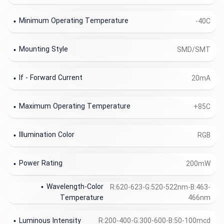
Minimum Operating Temperature
-40C
Mounting Style
SMD/SMT
If - Forward Current
20mA
Maximum Operating Temperature
+85C
Illumination Color
RGB
Power Rating
200mW
Wavelength-Color
R:620-623-G:520-522nm-B:463-
466nm
Temperature
Luminous Intensity
R:200-400-G:300-600-B:50-100mcd