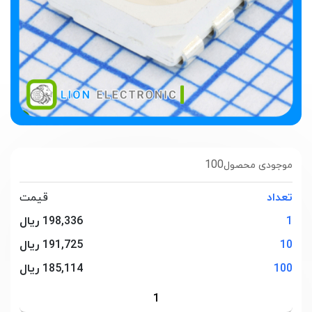
100
موجودی محصول
تعداد
قیمت
1
198,336 ریال
10
191,725 ریال
100
185,114 ریال