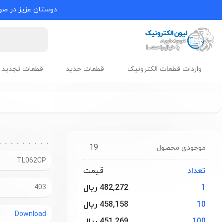
دوستان عزیز در صور
واردات قطعات الکترونیک
قطعات جدید
قطعات تجدید 
19
موجودی محصول
TL062CP
تعداد
قیمت
1
482,272 ریال
403
10
458,158 ریال
Download
100
451,269 ریال