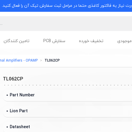
ت نیاز به فاکتور کاغذی حتما در مراحل ثبت سفارش تیک آن را فعال کنید.
موجودی
تخفیف خورده
سفارش PCB
تامین کنندگان
nal Amplifiers - OPAMP
TL062CP
TL062CP
Part Number
Lion Part
Datasheet