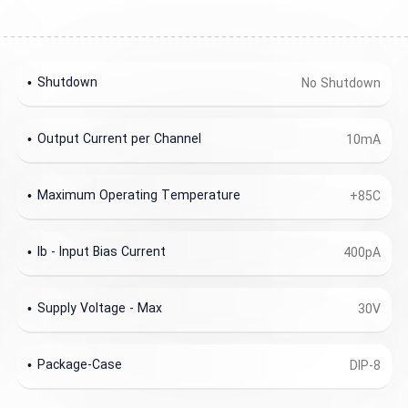
Shutdown
No Shutdown
Output Current per Channel
10mA
Maximum Operating Temperature
+85C
Ib - Input Bias Current
400pA
Supply Voltage - Max
30V
Package-Case
DIP-8