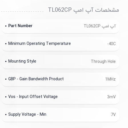
مشخصات آپ امپ TL062CP
Part Number
آپ امپ TL062CP
Minimum Operating Temperature
-40C
Mounting Style
Through Hole
GBP - Gain Bandwidth Product
1MHz
Vos - Input Offset Voltage
3mV
Supply Voltage - Min
7V