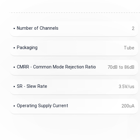
Number of Channels
2
Packaging
Tube
CMRR - Common Mode Rejection Ratio
70dB to 86dB
SR - Slew Rate
3.5V/us
Operating Supply Current
200uA