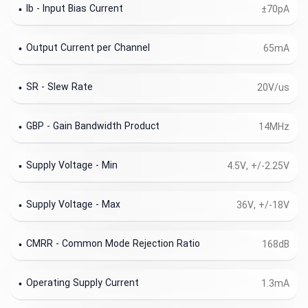
Ib - Input Bias Current
±70pA
Output Current per Channel
65mA
SR - Slew Rate
20V/us
GBP - Gain Bandwidth Product
14MHz
Supply Voltage - Min
4.5V, +/-2.25V
Supply Voltage - Max
36V, +/-18V
CMRR - Common Mode Rejection Ratio
168dB
Operating Supply Current
1.3mA