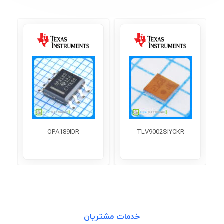
OPA189IDR
TLV9002SIYCKR
خدمات مشتریان