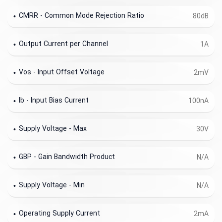
CMRR - Common Mode Rejection Ratio
80dB
Output Current per Channel
1A
Vos - Input Offset Voltage
2mV
Ib - Input Bias Current
100nA
Supply Voltage - Max
30V
GBP - Gain Bandwidth Product
N/A
Supply Voltage - Min
N/A
Operating Supply Current
2mA