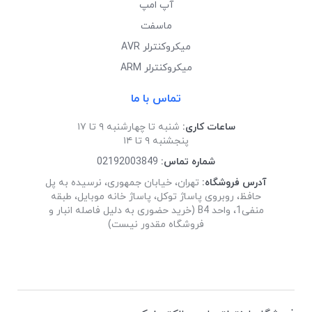
آپ امپ
ماسفت
میکروکنترلر AVR
میکروکنترلر ARM
تماس با ما
ساعات کاری:
شنبه تا چهارشنبه ۹ تا ۱۷
پنجشنبه ۹ تا ۱۴
شماره تماس:
02192003849
آدرس فروشگاه:
تهران، خیابان جمهوری، نرسیده به پل
حافظ، روبروی پاساژ توکل، پاساژ خانه موبایل، طبقه
منفی1، واحد B4 (خرید حضوری به دلیل فاصله انبار و
فروشگاه مقدور نیست)