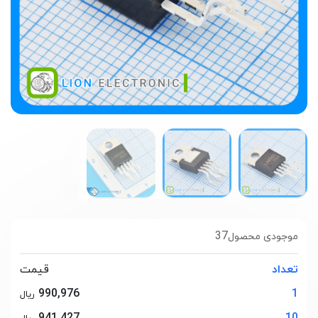
37
موجودی محصول
تعداد
قیمت
990,976
1
ریال