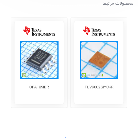
محصولات مرتبط
OPA189IDR
TLV9002SIYCKR